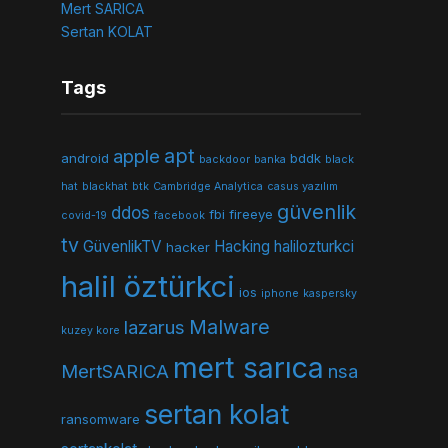
Mert SARICA
Sertan KOLAT
Tags
apt
apple
android
bddk
backdoor
banka
black
hat
blackhat
btk
Cambridge Analytica
casus yazılım
güvenlik
ddos
fbi
fireeye
covid-19
facebook
tv
GüvenlikTV
Hacking
halilozturkci
hacker
halil öztürkci
ios
iphone
kaspersky
Malware
lazarus
kuzey kore
mert sarıca
MertSARICA
nsa
sertan kolat
ransomware