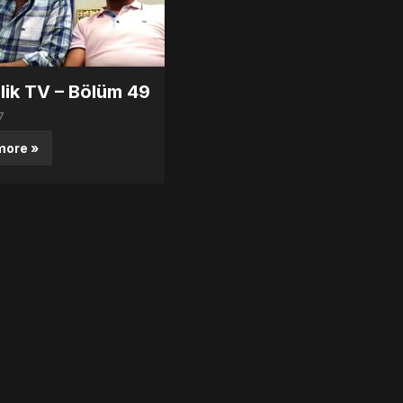
lik TV – Bölüm 49
7
more »