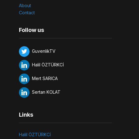
About
Contact
Follow us
GuvenlikTV
Halil ÖZTÜRKCİ
Mert SARICA
Sertan KOLAT
Links
Halil ÖZTÜRKCİ