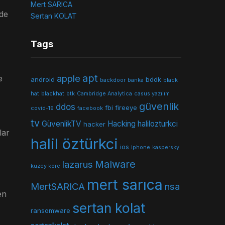
Mert SARICA
nde
Sertan KOLAT
Tags
apt
apple
e
android
bddk
backdoor
banka
black
hat
blackhat
btk
Cambridge Analytica
casus yazılım
güvenlik
ddos
fbi
fireeye
covid-19
facebook
tv
GüvenlikTV
Hacking
halilozturkci
hacker
lar
halil öztürkci
ios
iphone
kaspersky
Malware
lazarus
kuzey kore
mert sarıca
MertSARICA
nsa
en
sertan kolat
ransomware