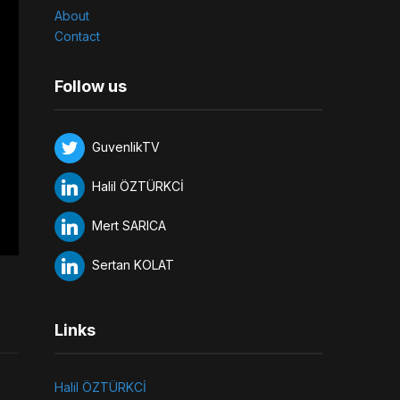
About
Contact
Follow us
GuvenlikTV
Halil ÖZTÜRKCİ
Mert SARICA
Sertan KOLAT
Links
Halil ÖZTÜRKCİ