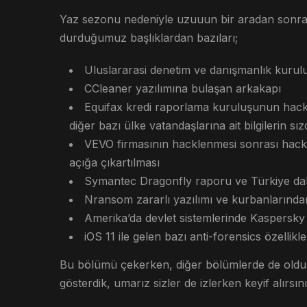
Yaz sezonu nedeniyle uzuuun bir aradan sonra 
durduğumuz başlıklardan bazıları;
Uluslararasi denetim ve danışmanlık kurul
CCleaner yazılımına bulaşan arkakapı
Equifax kredi raporlama kuruluşunun hack
diğer bazı ülke vatandaşlarına ait bilgilerin sız
VEVO firmasının hacklenmesi sonrası hackerl
açığa çıkartılması
Symantec Dragonfly raporu ve Türkiye dahil
Nransom zararlı yazılımı ve kurbanlarından
Amerika’da devlet sistemlerinde Kaspersky 
iOS 11 ile gelen bazı anti-forensics özellikle
Bu bölümü çekerken, diğer bölümlerde de olduğu
gösterdik, umarız sizler de izlerken keyif alırsını