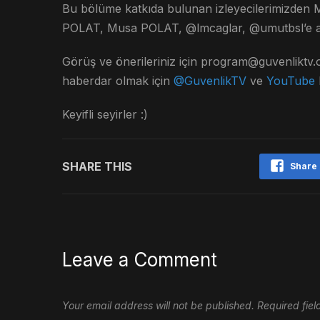
Bu bölüme katkıda bulunan izleyecilerimizd
POLAT, Musa POLAT, @lmcaglar, @umutbsl’e ay
Görüş ve önerileriniz için
program@guvenliktv.
haberdar olmak için
@GuvenlikTV
ve
YouTube
Keyifli seyirler :)
SHARE THIS
Share
Leave a Comment
Your email address will not be published.
Required fie