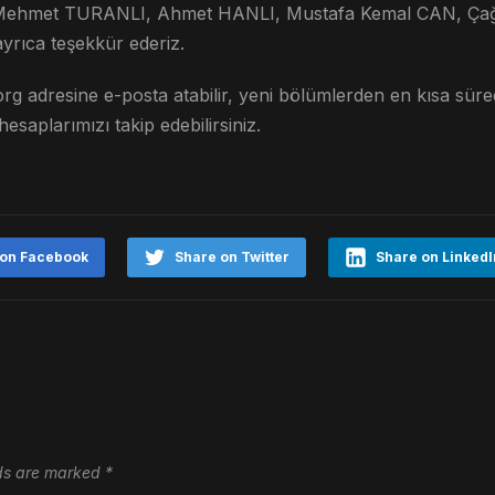
en Mehmet TURANLI, Ahmet HANLI, Mustafa Kemal CAN, Çağ
rıca teşekkür ederiz.
org
adresine e-posta atabilir, yeni bölümlerden en kısa sür
hesaplarımızı takip edebilirsiniz.
 on Facebook
Share on Twitter
Share on LinkedI
lds are marked
*