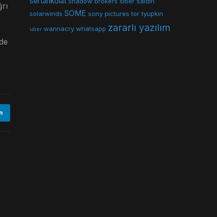
sertankolat
shadow brokers
siber saldırı
rı
SOME
solarwinds
sony pictures
tor
tyupkin
zararlı yazılım
wannacry
whatsapp
uber
ede
n