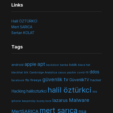
Links
Halil ÖZTÜRKCİ
Mert SARICA
Sertan KOLAT
Tags
apt
apple
android
bddk
backdoor
banka
black hat
ddos
blackhat
btk
Cambridge Analytica
casus yazılım
covid-19
güvenlik tv
GüvenlikTV
fbi
fireeye
hacker
facebook
halil öztürkci
Hacking
halilozturkci
ios
Malware
lazarus
iphone
kaspersky
kuzey kore
mert sarıca
MertSARICA
nsa