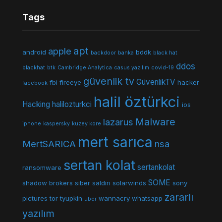
Tags
apt
apple
android
bddk
backdoor
banka
black hat
ddos
blackhat
btk
Cambridge Analytica
casus yazılım
covid-19
güvenlik tv
GüvenlikTV
fbi
fireeye
hacker
facebook
halil öztürkci
Hacking
halilozturkci
ios
Malware
lazarus
iphone
kaspersky
kuzey kore
mert sarıca
MertSARICA
nsa
sertan kolat
sertankolat
ransomware
SOME
shadow brokers
siber saldırı
solarwinds
sony
zararlı
pictures
tor
tyupkin
wannacry
whatsapp
uber
yazılım