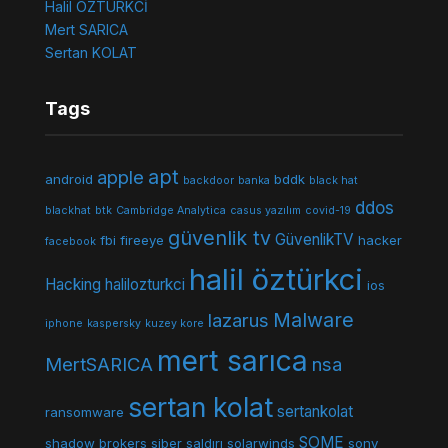
Halil ÖZTÜRKCİ
Mert SARICA
Sertan KOLAT
Tags
apt
apple
android
bddk
backdoor
banka
black hat
ddos
blackhat
btk
Cambridge Analytica
casus yazılım
covid-19
güvenlik tv
GüvenlikTV
fbi
fireeye
hacker
facebook
halil öztürkci
Hacking
halilozturkci
ios
Malware
lazarus
iphone
kaspersky
kuzey kore
mert sarıca
MertSARICA
nsa
sertan kolat
sertankolat
ransomware
SOME
shadow brokers
siber saldırı
solarwinds
sony