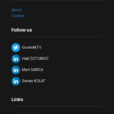
About
Contact
Follow us
GuvenlikTV
Halil ÖZTÜRKCİ
Mert SARICA
Sertan KOLAT
Links