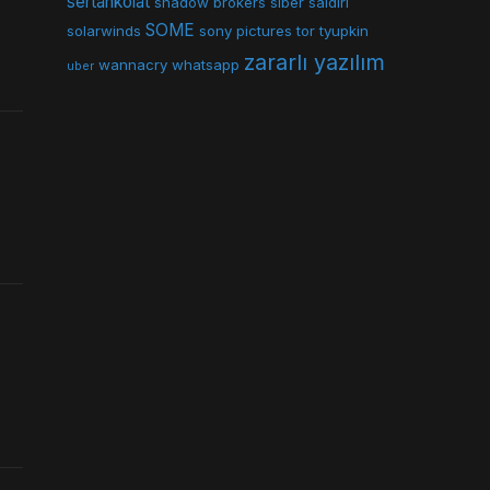
sertankolat
shadow brokers
siber saldırı
SOME
solarwinds
sony pictures
tor
tyupkin
zararlı yazılım
wannacry
whatsapp
uber