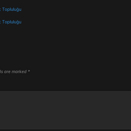
k Topluluğu
k Topluluğu
lds are marked
*