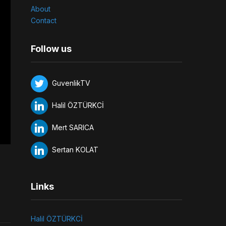
About
Contact
Follow us
GuvenlikTV
Halil ÖZTÜRKCİ
Mert SARICA
Sertan KOLAT
Links
Halil ÖZTÜRKCİ