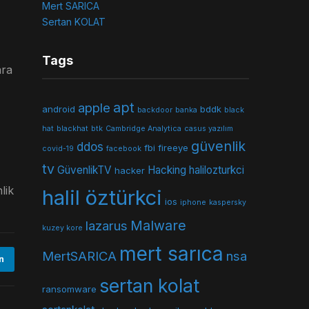
Mert SARICA
Sertan KOLAT
Tags
ara
apt
apple
android
bddk
backdoor
banka
black
hat
blackhat
btk
Cambridge Analytica
casus yazılım
güvenlik
ddos
fbi
fireeye
covid-19
facebook
tv
GüvenlikTV
Hacking
halilozturkci
hacker
lik
halil öztürkci
ios
iphone
kaspersky
Malware
lazarus
kuzey kore
mert sarıca
MertSARICA
nsa
n
sertan kolat
ransomware