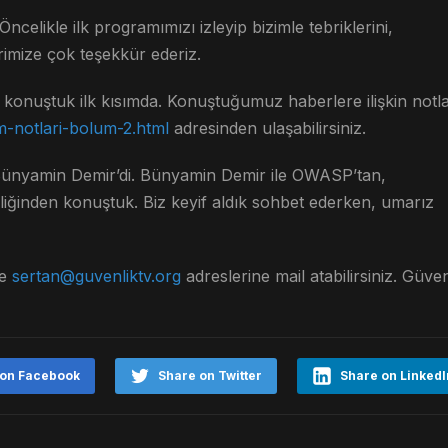
ncelikle ilk programımızı izleyip bizimle tebriklerini,
lerimize çok teşekkür ederiz.
i konuştuk ilk kısımda. Konuştuğumuz haberlere ilişkin notl
m-notlari-bolum-2.html
adresinden ulaşabilirsiniz.
ünyamin Demir’di. Bünyamin Demir ile OWASP’tan,
ğinden konuştuk. Biz keyif aldık sohbet ederken, umarız
e
sertan@guvenliktv.org
adreslerine mail atabilirsiniz. Güven
 on Facebook
Share on Twitter
Share on LinkedI