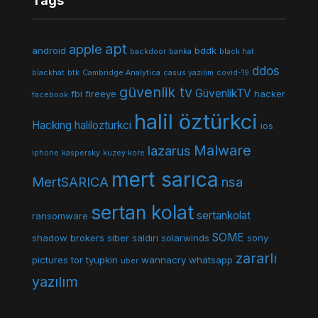
Tags
apt
apple
android
bddk
backdoor
banka
black hat
ddos
blackhat
btk
Cambridge Analytica
casus yazılım
covid-19
güvenlik tv
GüvenlikTV
fbi
fireeye
hacker
facebook
halil öztürkci
Hacking
halilozturkci
ios
Malware
lazarus
iphone
kaspersky
kuzey kore
mert sarıca
MertSARICA
nsa
sertan kolat
sertankolat
ransomware
SOME
shadow brokers
siber saldırı
solarwinds
sony
zararlı
pictures
tor
tyupkin
wannacry
whatsapp
uber
yazılım