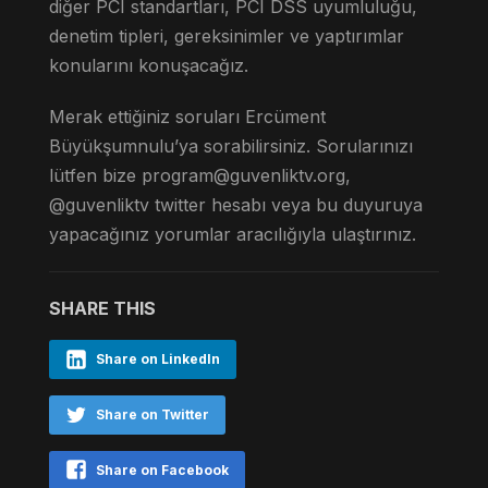
diğer PCI standartları, PCI DSS uyumluluğu,
denetim tipleri, gereksinimler ve yaptırımlar
konularını konuşacağız.
Merak ettiğiniz soruları Ercüment
Büyükşumnulu’ya sorabilirsiniz. Sorularınızı
lütfen bize
program@guvenliktv.org
,
@guvenliktv twitter hesabı veya bu duyuruya
yapacağınız yorumlar aracılığıyla ulaştırınız.
SHARE THIS
Share on LinkedIn
Share on Twitter
Share on Facebook