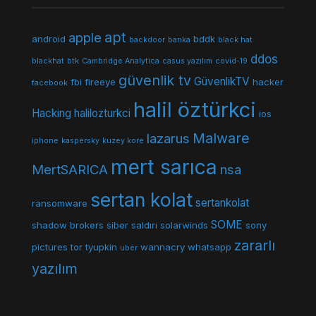
apt
apple
android
bddk
backdoor
banka
black hat
ddos
blackhat
btk
Cambridge Analytica
casus yazılım
covid-19
güvenlik tv
GüvenlikTV
fbi
fireeye
hacker
facebook
halil öztürkci
Hacking
halilozturkci
ios
Malware
lazarus
iphone
kaspersky
kuzey kore
mert sarıca
MertSARICA
nsa
sertan kolat
sertankolat
ransomware
SOME
shadow brokers
siber saldırı
solarwinds
sony
zararlı
pictures
tor
tyupkin
wannacry
whatsapp
uber
yazılım